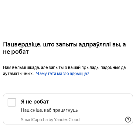
Пацвердзіце, што запыты адпраўлялі вы, а
не робат
Нам вельмі шкада, але запыты з вашай прылады падобныя да
аўтаматычных.
Чаму гэта магло адбыцца?
Я не робат
Націсніце, каб працягнуць
SmartCaptcha by Yandex Cloud