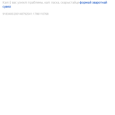
Калі ў вас узніклі праблемы, калі ласка, скарыстайце
формай зваротнай
сувязі
9183400200148792541
:
1786110768