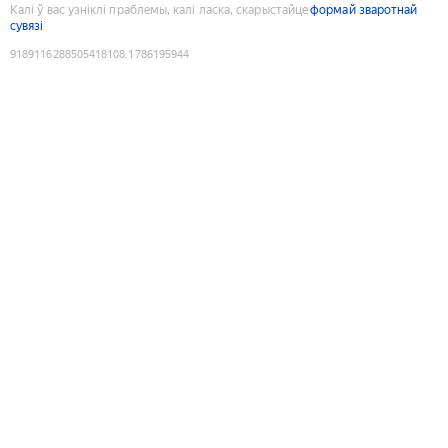
Калі ў вас узніклі праблемы, калі ласка, скарыстайце
формай зваротнай
сувязі
9189116288505418108
:
1786195944