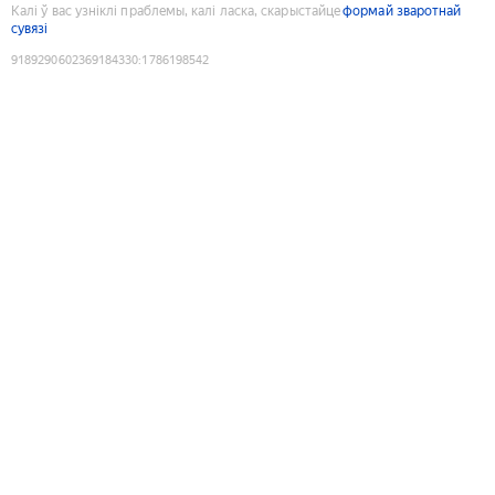
Калі ў вас узніклі праблемы, калі ласка, скарыстайце
формай зваротнай
сувязі
9189290602369184330
:
1786198542