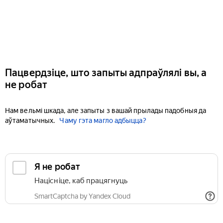
Пацвердзіце, што запыты адпраўлялі вы, а
не робат
Нам вельмі шкада, але запыты з вашай прылады падобныя да
аўтаматычных.
Чаму гэта магло адбыцца?
Я не робат
Націсніце, каб працягнуць
SmartCaptcha by Yandex Cloud