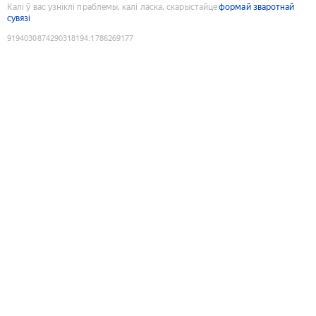
Калі ў вас узніклі праблемы, калі ласка, скарыстайце
формай зваротнай
сувязі
9194030874290318194
:
1786269177