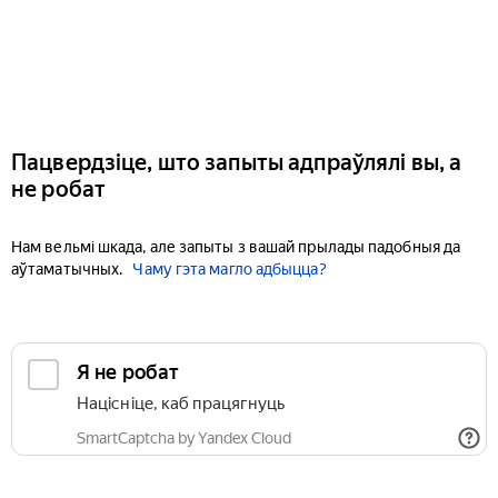
Пацвердзіце, што запыты адпраўлялі вы, а
не робат
Нам вельмі шкада, але запыты з вашай прылады падобныя да
аўтаматычных.
Чаму гэта магло адбыцца?
Я не робат
Націсніце, каб працягнуць
SmartCaptcha by Yandex Cloud