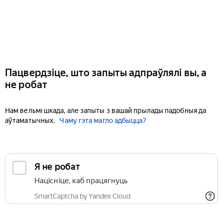
Пацвердзіце, што запыты адпраўлялі вы, а
не робат
Нам вельмі шкада, але запыты з вашай прылады падобныя да
аўтаматычных.
Чаму гэта магло адбыцца?
Я не робат
Націсніце, каб працягнуць
SmartCaptcha by Yandex Cloud