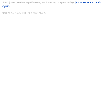
Калі ў вас узніклі праблемы, калі ласка, скарыстайце
формай зваротнай
сувязі
9180965275477100974
:
1786074485