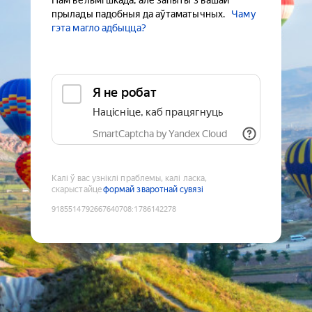
Нам вельмі шкада, але запыты з вашай
прылады падобныя да аўтаматычных.
Чаму
гэта магло адбыцца?
Я не робат
Націсніце, каб працягнуць
SmartCaptcha by Yandex Cloud
Калі ў вас узніклі праблемы, калі ласка,
скарыстайце
формай зваротнай сувязі
9185514792667640708
:
1786142278