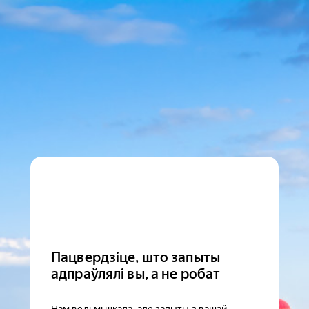
Пацвердзіце, што запыты
адпраўлялі вы, а не робат