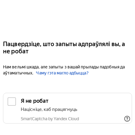
Пацвердзіце, што запыты адпраўлялі вы, а
не робат
Нам вельмі шкада, але запыты з вашай прылады падобныя да
аўтаматычных.
Чаму гэта магло адбыцца?
Я не робат
Націсніце, каб працягнуць
SmartCaptcha by Yandex Cloud