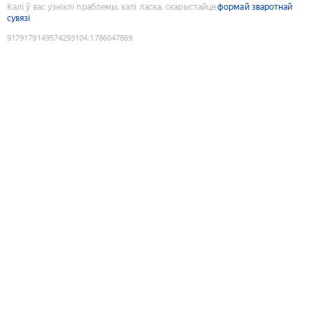
Калі ў вас узніклі праблемы, калі ласка, скарыстайце
формай зваротнай
сувязі
9179179149574293104
:
1786047869