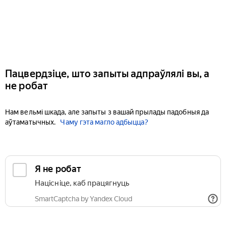
Пацвердзіце, што запыты адпраўлялі вы, а
не робат
Нам вельмі шкада, але запыты з вашай прылады падобныя да
аўтаматычных.
Чаму гэта магло адбыцца?
Я не робат
Націсніце, каб працягнуць
SmartCaptcha by Yandex Cloud