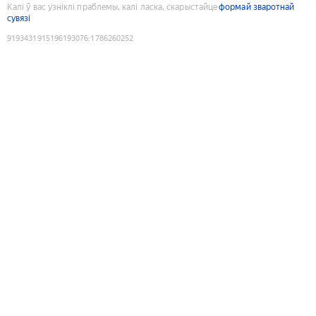
Калі ў вас узніклі праблемы, калі ласка, скарыстайце
формай зваротнай
сувязі
9193431915196193076
:
1786260252