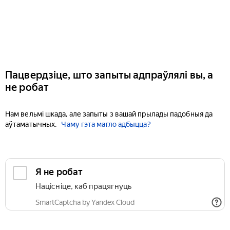
Пацвердзіце, што запыты адпраўлялі вы, а
не робат
Нам вельмі шкада, але запыты з вашай прылады падобныя да
аўтаматычных.
Чаму гэта магло адбыцца?
Я не робат
Націсніце, каб працягнуць
SmartCaptcha by Yandex Cloud