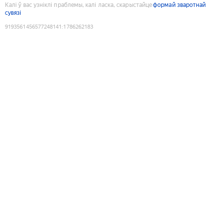
Калі ў вас узніклі праблемы, калі ласка, скарыстайце
формай зваротнай
сувязі
9193561456577248141
:
1786262183