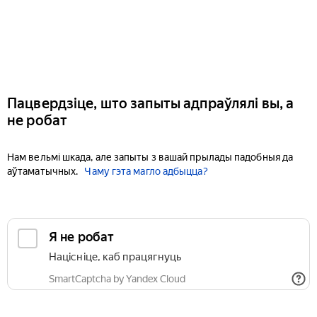
Пацвердзіце, што запыты адпраўлялі вы, а
не робат
Нам вельмі шкада, але запыты з вашай прылады падобныя да
аўтаматычных.
Чаму гэта магло адбыцца?
Я не робат
Націсніце, каб працягнуць
SmartCaptcha by Yandex Cloud