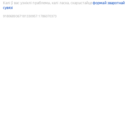
Калі ў вас узніклі праблемы, калі ласка, скарыстайце
формай зваротнай
сувязі
9180689367181330957
:
1786070373