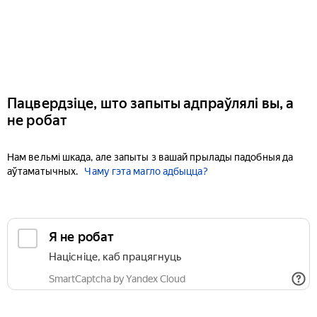
Пацвердзіце, што запыты адпраўлялі вы, а
не робат
Нам вельмі шкада, але запыты з вашай прылады падобныя да
аўтаматычных.
Чаму гэта магло адбыцца?
Я не робат
Націсніце, каб працягнуць
SmartCaptcha by Yandex Cloud