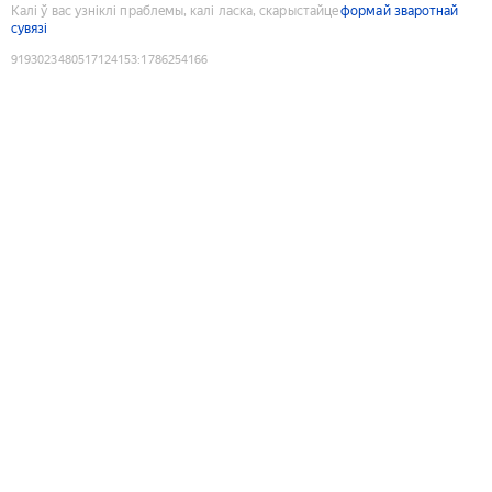
Калі ў вас узніклі праблемы, калі ласка, скарыстайце
формай зваротнай
сувязі
9193023480517124153
:
1786254166