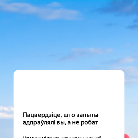
Пацвердзіце, што запыты
адпраўлялі вы, а не робат