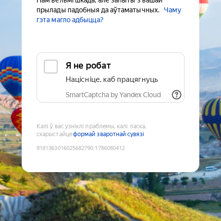
Нам вельмі шкада, але запыты з вашай
прылады падобныя да аўтаматычных.
Чаму
гэта магло адбыцца?
Я не робат
Націсніце, каб працягнуць
SmartCaptcha by Yandex Cloud
Калі ў вас узніклі праблемы, калі ласка,
скарыстайце
формай зваротнай сувязі
9181363016025682790
:
1786080412