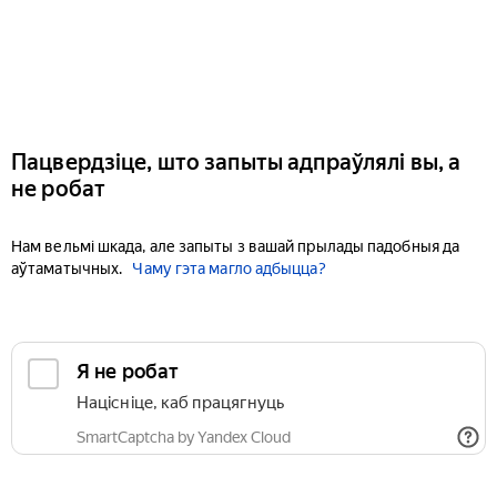
Пацвердзіце, што запыты адпраўлялі вы, а
не робат
Нам вельмі шкада, але запыты з вашай прылады падобныя да
аўтаматычных.
Чаму гэта магло адбыцца?
Я не робат
Націсніце, каб працягнуць
SmartCaptcha by Yandex Cloud