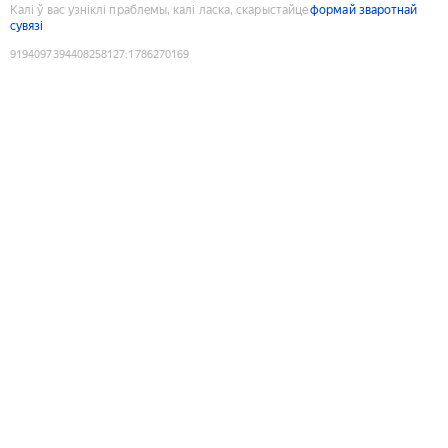
Калі ў вас узніклі праблемы, калі ласка, скарыстайце
формай зваротнай
сувязі
9194097394408258127
:
1786270169