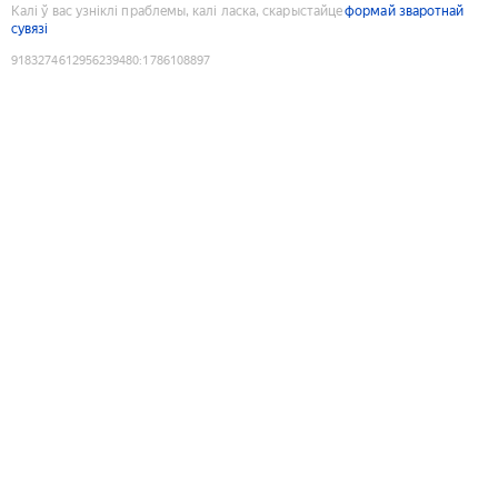
Калі ў вас узніклі праблемы, калі ласка, скарыстайце
формай зваротнай
сувязі
9183274612956239480
:
1786108897