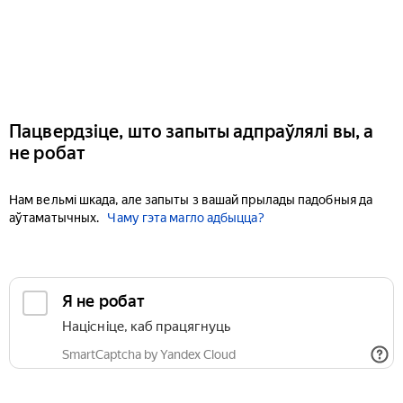
Пацвердзіце, што запыты адпраўлялі вы, а
не робат
Нам вельмі шкада, але запыты з вашай прылады падобныя да
аўтаматычных.
Чаму гэта магло адбыцца?
Я не робат
Націсніце, каб працягнуць
SmartCaptcha by Yandex Cloud