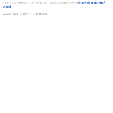
Калі ў вас узніклі праблемы, калі ласка, скарыстайце
формай зваротнай
сувязі
9202177292170855471
:
1786390568