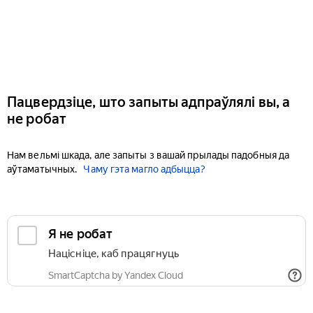
Пацвердзіце, што запыты адпраўлялі вы, а
не робат
Нам вельмі шкада, але запыты з вашай прылады падобныя да
аўтаматычных.
Чаму гэта магло адбыцца?
Я не робат
Націсніце, каб працягнуць
SmartCaptcha by Yandex Cloud