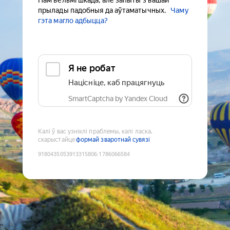
Нам вельмі шкада, але запыты з вашай
прылады падобныя да аўтаматычных.
Чаму
гэта магло адбыцца?
Я не робат
Націсніце, каб працягнуць
SmartCaptcha by Yandex Cloud
Калі ў вас узніклі праблемы, калі ласка,
скарыстайце
формай зваротнай сувязі
9180435053913315806
:
1786066584