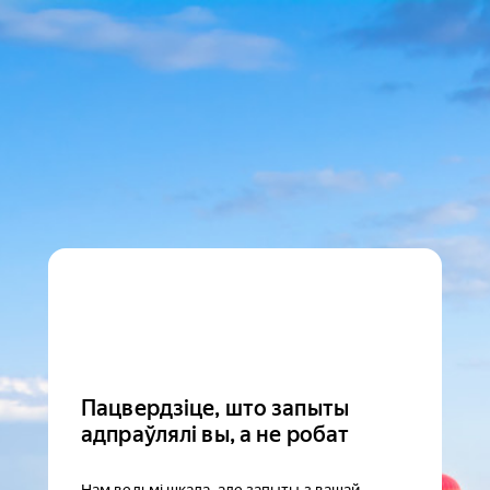
Пацвердзіце, што запыты
адпраўлялі вы, а не робат