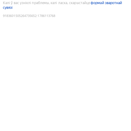
Калі ў вас узніклі праблемы, калі ласка, скарыстайце
формай зваротнай
сувязі
9183601505264735652
:
1786113768