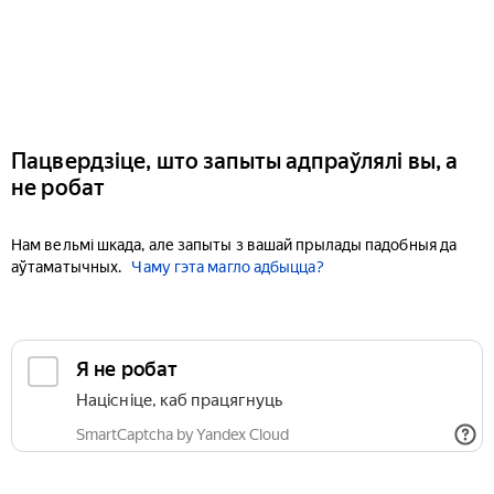
Пацвердзіце, што запыты адпраўлялі вы, а
не робат
Нам вельмі шкада, але запыты з вашай прылады падобныя да
аўтаматычных.
Чаму гэта магло адбыцца?
Я не робат
Націсніце, каб працягнуць
SmartCaptcha by Yandex Cloud