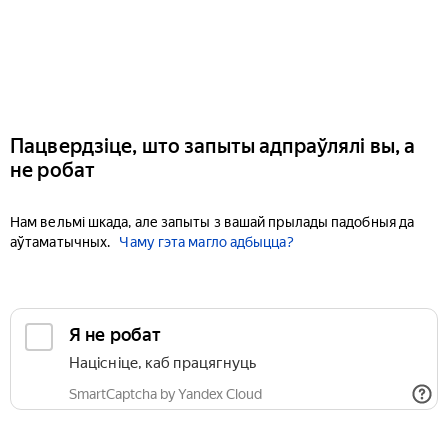
Пацвердзіце, што запыты адпраўлялі вы, а
не робат
Нам вельмі шкада, але запыты з вашай прылады падобныя да
аўтаматычных.
Чаму гэта магло адбыцца?
Я не робат
Націсніце, каб працягнуць
SmartCaptcha by Yandex Cloud