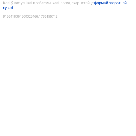
Калі ў вас узніклі праблемы, калі ласка, скарыстайце
формай зваротнай
сувязі
9186418364800328466
:
1786155742