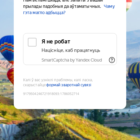
Нам вельмі шкада, але запыты з вашай
прылады падобныя да аўтаматычных.
Чаму
гэта магло адбыцца?
Я не робат
Націсніце, каб працягнуць
SmartCaptcha by Yandex Cloud
Калі ў вас узніклі праблемы, калі ласка,
скарыстайце
формай зваротнай сувязі
9179504246721918093
:
1786052714