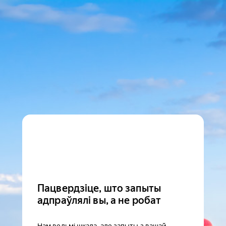
Пацвердзіце, што запыты
адпраўлялі вы, а не робат