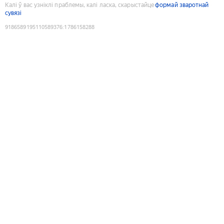
Калі ў вас узніклі праблемы, калі ласка, скарыстайце
формай зваротнай
сувязі
9186589195110589376
:
1786158288