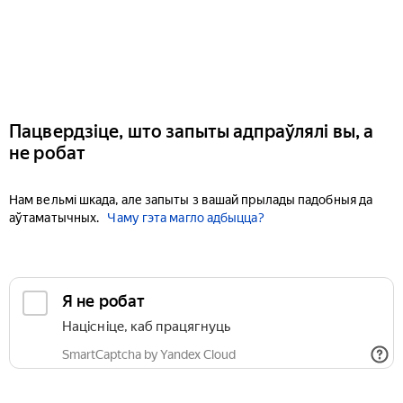
Пацвердзіце, што запыты адпраўлялі вы, а
не робат
Нам вельмі шкада, але запыты з вашай прылады падобныя да
аўтаматычных.
Чаму гэта магло адбыцца?
Я не робат
Націсніце, каб працягнуць
SmartCaptcha by Yandex Cloud