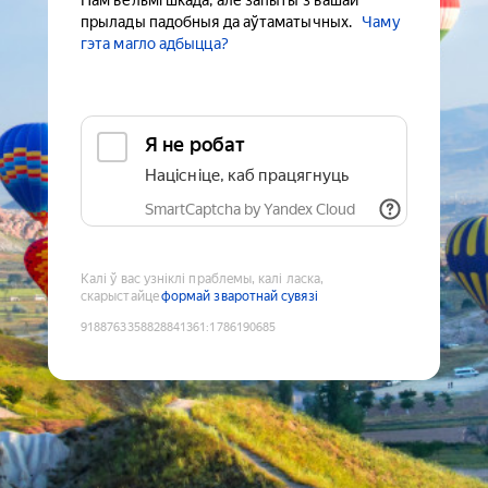
Нам вельмі шкада, але запыты з вашай
прылады падобныя да аўтаматычных.
Чаму
гэта магло адбыцца?
Я не робат
Націсніце, каб працягнуць
SmartCaptcha by Yandex Cloud
Калі ў вас узніклі праблемы, калі ласка,
скарыстайце
формай зваротнай сувязі
9188763358828841361
:
1786190685