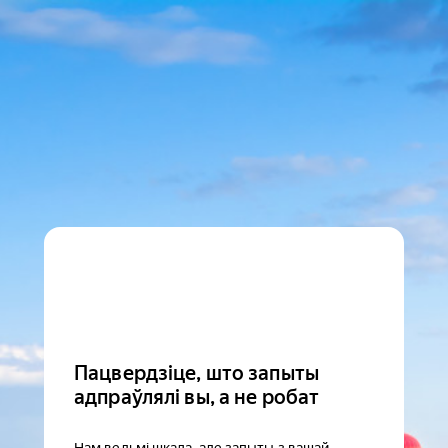
Пацвердзіце, што запыты
адпраўлялі вы, а не робат