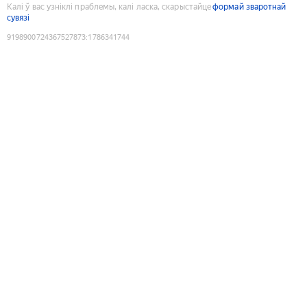
Калі ў вас узніклі праблемы, калі ласка, скарыстайце
формай зваротнай
сувязі
9198900724367527873
:
1786341744