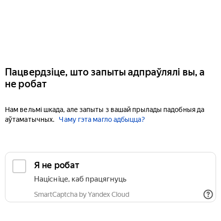
Пацвердзіце, што запыты адпраўлялі вы, а
не робат
Нам вельмі шкада, але запыты з вашай прылады падобныя да
аўтаматычных.
Чаму гэта магло адбыцца?
Я не робат
Націсніце, каб працягнуць
SmartCaptcha by Yandex Cloud