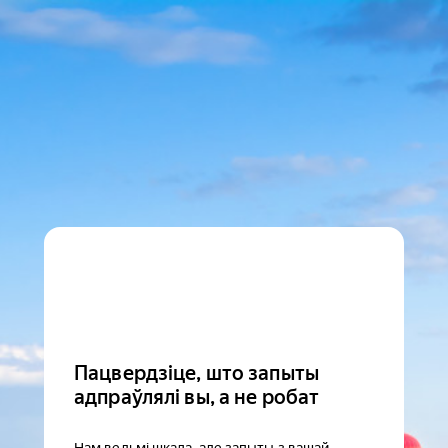
Пацвердзіце, што запыты
адпраўлялі вы, а не робат