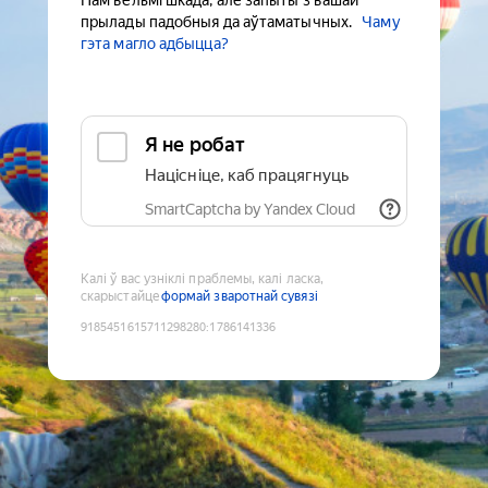
Нам вельмі шкада, але запыты з вашай
прылады падобныя да аўтаматычных.
Чаму
гэта магло адбыцца?
Я не робат
Націсніце, каб працягнуць
SmartCaptcha by Yandex Cloud
Калі ў вас узніклі праблемы, калі ласка,
скарыстайце
формай зваротнай сувязі
9185451615711298280
:
1786141336