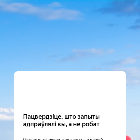
Пацвердзіце, што запыты
адпраўлялі вы, а не робат