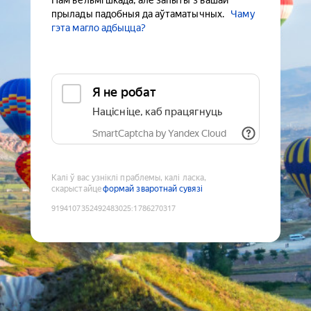
Нам вельмі шкада, але запыты з вашай
прылады падобныя да аўтаматычных.
Чаму
гэта магло адбыцца?
Я не робат
Націсніце, каб працягнуць
SmartCaptcha by Yandex Cloud
Калі ў вас узніклі праблемы, калі ласка,
скарыстайце
формай зваротнай сувязі
9194107352492483025
:
1786270317