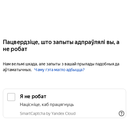
Пацвердзіце, што запыты адпраўлялі вы, а
не робат
Нам вельмі шкада, але запыты з вашай прылады падобныя да
аўтаматычных.
Чаму гэта магло адбыцца?
Я не робат
Націсніце, каб працягнуць
SmartCaptcha by Yandex Cloud