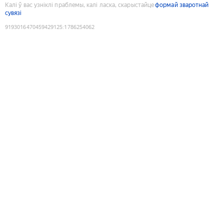
Калі ў вас узніклі праблемы, калі ласка, скарыстайце
формай зваротнай
сувязі
9193016470459429125
:
1786254062