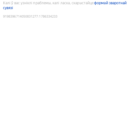
Калі ў вас узніклі праблемы, калі ласка, скарыстайце
формай зваротнай
сувязі
9198396714050831277
:
1786334233