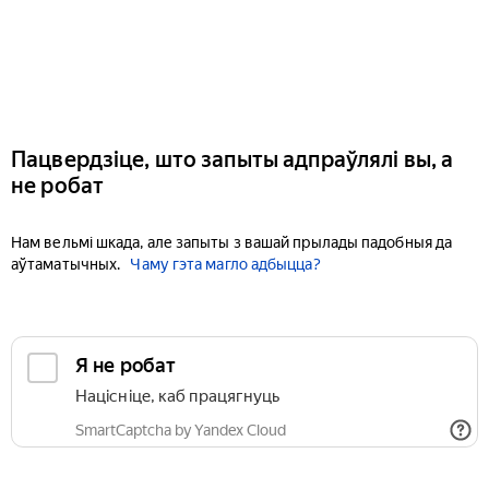
Пацвердзіце, што запыты адпраўлялі вы, а
не робат
Нам вельмі шкада, але запыты з вашай прылады падобныя да
аўтаматычных.
Чаму гэта магло адбыцца?
Я не робат
Націсніце, каб працягнуць
SmartCaptcha by Yandex Cloud