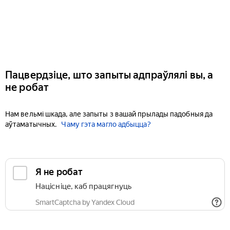
Пацвердзіце, што запыты адпраўлялі вы, а
не робат
Нам вельмі шкада, але запыты з вашай прылады падобныя да
аўтаматычных.
Чаму гэта магло адбыцца?
Я не робат
Націсніце, каб працягнуць
SmartCaptcha by Yandex Cloud