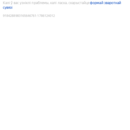
Калі ў вас узніклі праблемы, калі ласка, скарыстайце
формай зваротнай
сувязі
9184288983165646761
:
1786124012