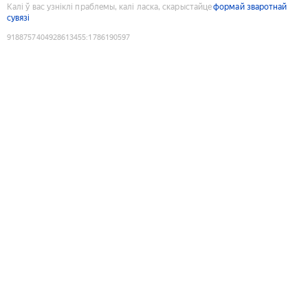
Калі ў вас узніклі праблемы, калі ласка, скарыстайце
формай зваротнай
сувязі
9188757404928613455
:
1786190597