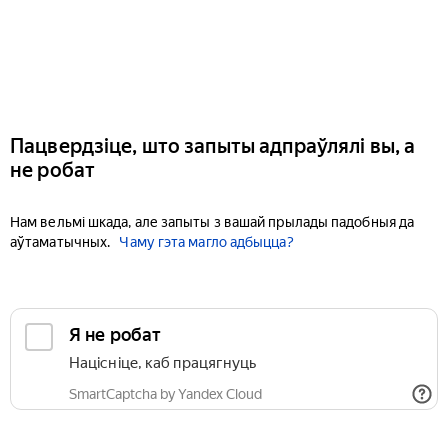
Пацвердзіце, што запыты адпраўлялі вы, а
не робат
Нам вельмі шкада, але запыты з вашай прылады падобныя да
аўтаматычных.
Чаму гэта магло адбыцца?
Я не робат
Націсніце, каб працягнуць
SmartCaptcha by Yandex Cloud