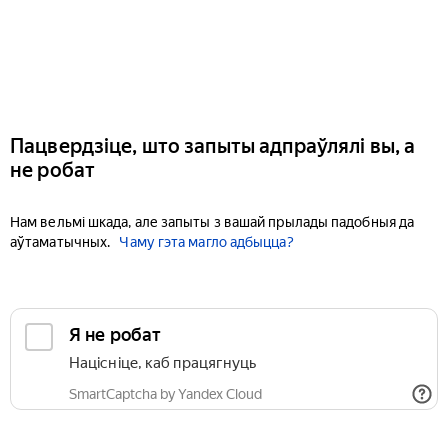
Пацвердзіце, што запыты адпраўлялі вы, а
не робат
Нам вельмі шкада, але запыты з вашай прылады падобныя да
аўтаматычных.
Чаму гэта магло адбыцца?
Я не робат
Націсніце, каб працягнуць
SmartCaptcha by Yandex Cloud