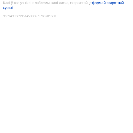
Калі ў вас узніклі праблемы, калі ласка, скарыстайце
формай зваротнай
сувязі
9189499889951453086
:
1786201660