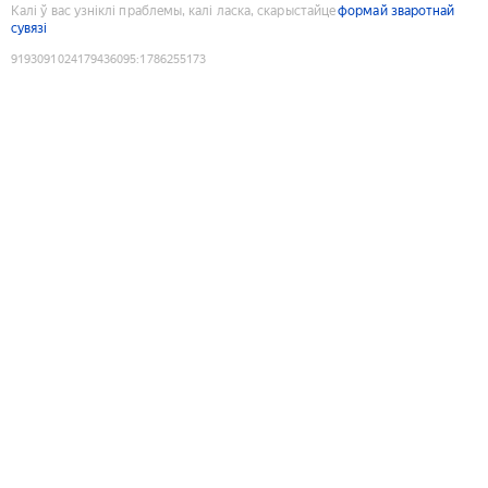
Калі ў вас узніклі праблемы, калі ласка, скарыстайце
формай зваротнай
сувязі
9193091024179436095
:
1786255173