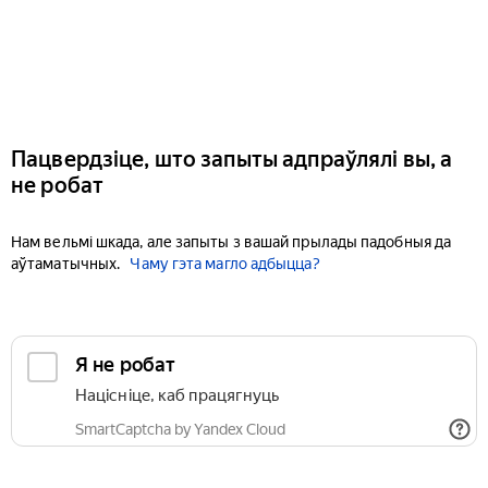
Пацвердзіце, што запыты адпраўлялі вы, а
не робат
Нам вельмі шкада, але запыты з вашай прылады падобныя да
аўтаматычных.
Чаму гэта магло адбыцца?
Я не робат
Націсніце, каб працягнуць
SmartCaptcha by Yandex Cloud