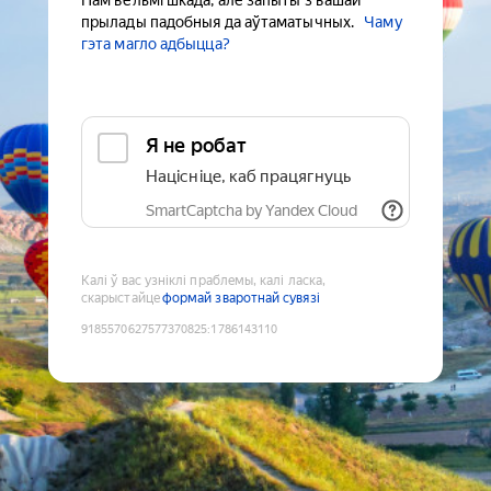
Нам вельмі шкада, але запыты з вашай
прылады падобныя да аўтаматычных.
Чаму
гэта магло адбыцца?
Я не робат
Націсніце, каб працягнуць
SmartCaptcha by Yandex Cloud
Калі ў вас узніклі праблемы, калі ласка,
скарыстайце
формай зваротнай сувязі
9185570627577370825
:
1786143110