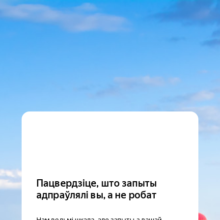
Пацвердзіце, што запыты
адпраўлялі вы, а не робат