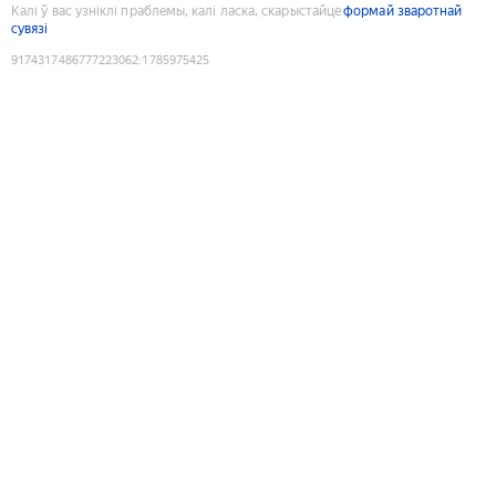
Калі ў вас узніклі праблемы, калі ласка, скарыстайце
формай зваротнай
сувязі
9174317486777223062
:
1785975425