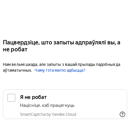
Пацвердзіце, што запыты адпраўлялі вы, а
не робат
Нам вельмі шкада, але запыты з вашай прылады падобныя да
аўтаматычных.
Чаму гэта магло адбыцца?
Я не робат
Націсніце, каб працягнуць
SmartCaptcha by Yandex Cloud