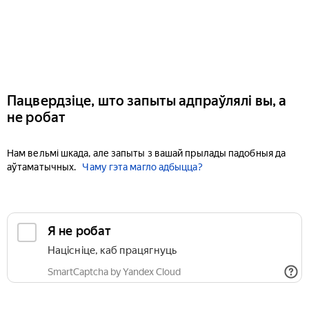
Пацвердзіце, што запыты адпраўлялі вы, а
не робат
Нам вельмі шкада, але запыты з вашай прылады падобныя да
аўтаматычных.
Чаму гэта магло адбыцца?
Я не робат
Націсніце, каб працягнуць
SmartCaptcha by Yandex Cloud