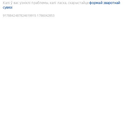
Калі ў вас узніклі праблемы, калі ласка, скарыстайце
формай зваротнай
сувязі
9178842487824619915
:
1786042853