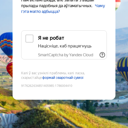
Нам вельмі шкада, але запыты з вашай
прылады падобныя да аўтаматычных.
Чаму
гэта магло адбыцца?
Я не робат
Націсніце, каб працягнуць
SmartCaptcha by Yandex Cloud
Калі ў вас узніклі праблемы, калі ласка,
скарыстайце
формай зваротнай сувязі
9176262634851405985
:
1786004410