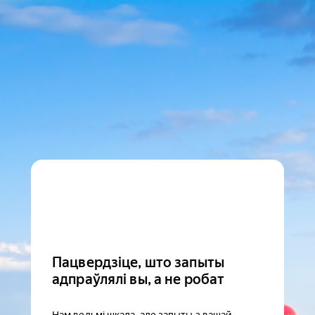
Пацвердзіце, што запыты
адпраўлялі вы, а не робат