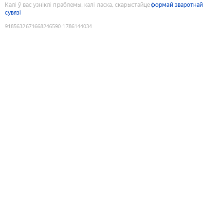
Калі ў вас узніклі праблемы, калі ласка, скарыстайце
формай зваротнай
сувязі
9185632671668246590
:
1786144034