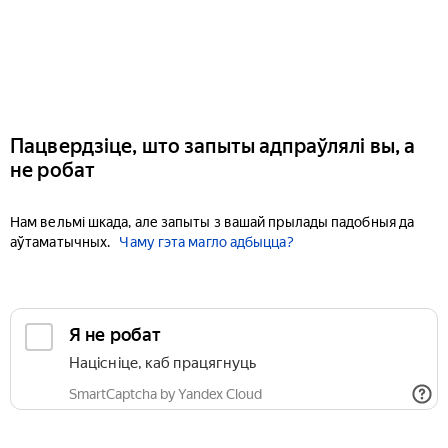
Пацвердзіце, што запыты адпраўлялі вы, а
не робат
Нам вельмі шкада, але запыты з вашай прылады падобныя да
аўтаматычных.
Чаму гэта магло адбыцца?
Я не робат
Націсніце, каб працягнуць
SmartCaptcha by Yandex Cloud