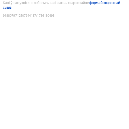
Калі ў вас узніклі праблемы, калі ласка, скарыстайце
формай зваротнай
сувязі
9188079712507944117
:
1786180498