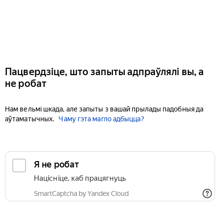
Пацвердзіце, што запыты адпраўлялі вы, а
не робат
Нам вельмі шкада, але запыты з вашай прылады падобныя да
аўтаматычных.
Чаму гэта магло адбыцца?
Я не робат
Націсніце, каб працягнуць
SmartCaptcha by Yandex Cloud