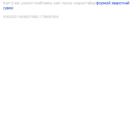
Калі ў вас узніклі праблемы, калі ласка, скарыстайце
формай зваротнай
сувязі
9182520116588215882
:
1786097654