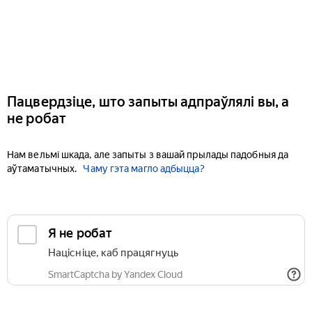
Пацвердзіце, што запыты адпраўлялі вы, а
не робат
Нам вельмі шкада, але запыты з вашай прылады падобныя да
аўтаматычных.
Чаму гэта магло адбыцца?
Я не робат
Націсніце, каб працягнуць
SmartCaptcha by Yandex Cloud