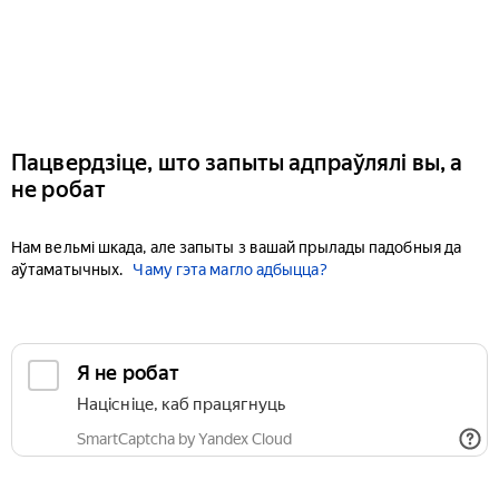
Пацвердзіце, што запыты адпраўлялі вы, а
не робат
Нам вельмі шкада, але запыты з вашай прылады падобныя да
аўтаматычных.
Чаму гэта магло адбыцца?
Я не робат
Націсніце, каб працягнуць
SmartCaptcha by Yandex Cloud