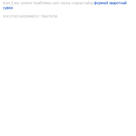
Калі ў вас узніклі праблемы, калі ласка, скарыстайце
формай зваротнай
сувязі
9181319014083884870
:
1786079756