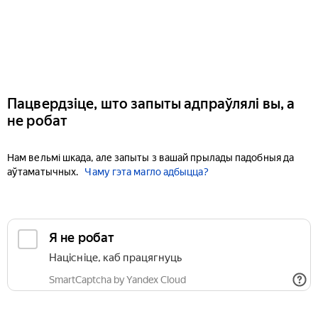
Пацвердзіце, што запыты адпраўлялі вы, а
не робат
Нам вельмі шкада, але запыты з вашай прылады падобныя да
аўтаматычных.
Чаму гэта магло адбыцца?
Я не робат
Націсніце, каб працягнуць
SmartCaptcha by Yandex Cloud