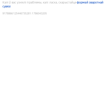
Калі ў вас узніклі праблемы, калі ласка, скарыстайце
формай зваротнай
сувязі
9178866125446735281
:
1786043205