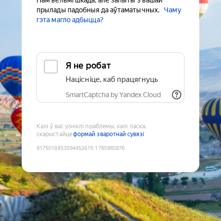
Нам вельмі шкада, але запыты з вашай
прылады падобныя да аўтаматычных.
Чаму
гэта магло адбыцца?
Я не робат
Націсніце, каб працягнуць
SmartCaptcha by Yandex Cloud
Калі ў вас узніклі праблемы, калі ласка,
скарыстайце
формай зваротнай сувязі
9175018853594452615
:
1785985876