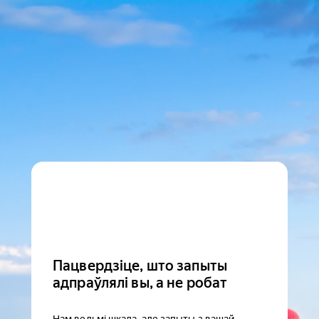
Пацвердзіце, што запыты
адпраўлялі вы, а не робат