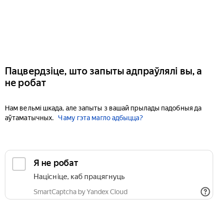
Пацвердзіце, што запыты адпраўлялі вы, а
не робат
Нам вельмі шкада, але запыты з вашай прылады падобныя да
аўтаматычных.
Чаму гэта магло адбыцца?
Я не робат
Націсніце, каб працягнуць
SmartCaptcha by Yandex Cloud