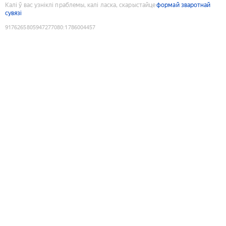
Калі ў вас узніклі праблемы, калі ласка, скарыстайце
формай зваротнай
сувязі
9176265805947277080
:
1786004457