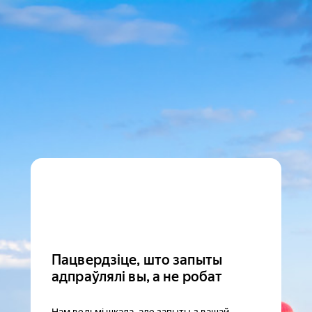
Пацвердзіце, што запыты
адпраўлялі вы, а не робат