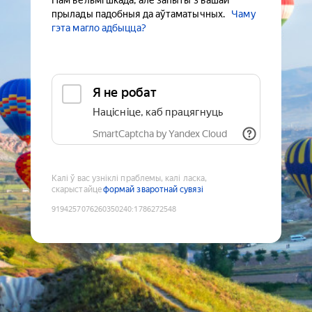
Нам вельмі шкада, але запыты з вашай
прылады падобныя да аўтаматычных.
Чаму
гэта магло адбыцца?
Я не робат
Націсніце, каб працягнуць
SmartCaptcha by Yandex Cloud
Калі ў вас узніклі праблемы, калі ласка,
скарыстайце
формай зваротнай сувязі
9194257076260350240
:
1786272548