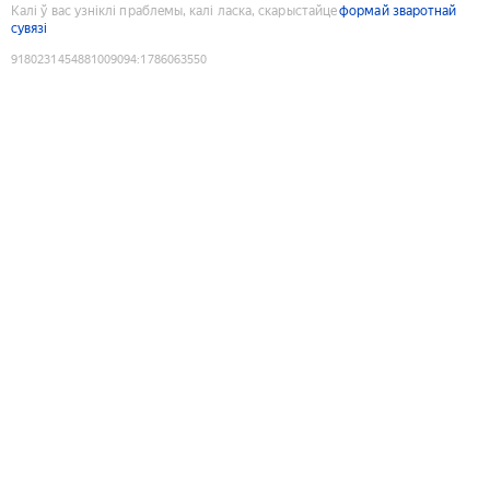
Калі ў вас узніклі праблемы, калі ласка, скарыстайце
формай зваротнай
сувязі
9180231454881009094
:
1786063550