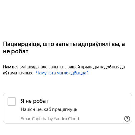
Пацвердзіце, што запыты адпраўлялі вы, а
не робат
Нам вельмі шкада, але запыты з вашай прылады падобныя да
аўтаматычных.
Чаму гэта магло адбыцца?
Я не робат
Націсніце, каб працягнуць
SmartCaptcha by Yandex Cloud