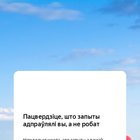
Пацвердзіце, што запыты
адпраўлялі вы, а не робат