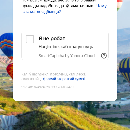
Нам вельмі шкада, але запыты з вашай
прылады падобныя да аўтаматычных.
Чаму
гэта магло адбыцца?
Я не робат
Націсніце, каб працягнуць
SmartCaptcha by Yandex Cloud
Калі ў вас узніклі праблемы, калі ласка,
скарыстайце
формай зваротнай сувязі
9178481824924628523
:
1786037479