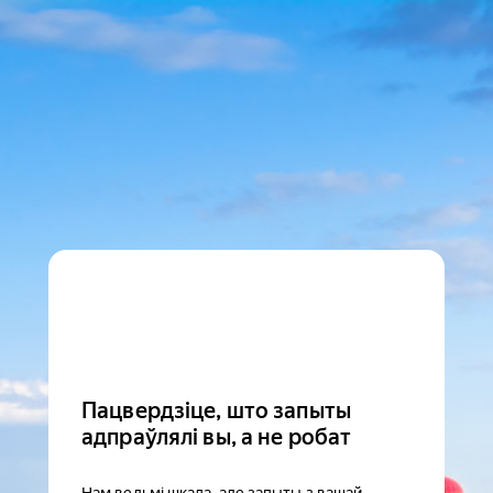
Пацвердзіце, што запыты
адпраўлялі вы, а не робат