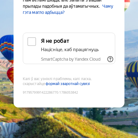
Нам вельмі шкада, але запыты з вашай
прылады падобныя да аўтаматычных.
Чаму
гэта магло адбыцца?
Я не робат
Націсніце, каб працягнуць
SmartCaptcha by Yandex Cloud
Калі ў вас узніклі праблемы, калі ласка,
скарыстайце
формай зваротнай сувязі
9179579991422286770
:
1786053842