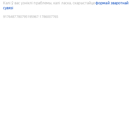
Калі ў вас узніклі праблемы, калі ласка, скарыстайце
формай зваротнай
сувязі
9176487780795195967
:
1786007765