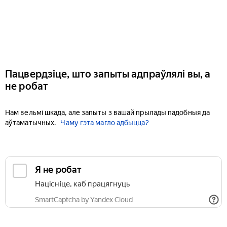
Пацвердзіце, што запыты адпраўлялі вы, а
не робат
Нам вельмі шкада, але запыты з вашай прылады падобныя да
аўтаматычных.
Чаму гэта магло адбыцца?
Я не робат
Націсніце, каб працягнуць
SmartCaptcha by Yandex Cloud