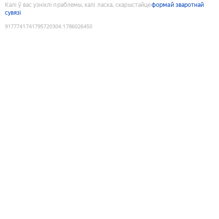
Калі ў вас узніклі праблемы, калі ласка, скарыстайце
формай зваротнай
сувязі
9177741741795720304
:
1786026450