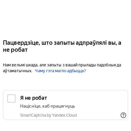
Пацвердзіце, што запыты адпраўлялі вы, а
не робат
Нам вельмі шкада, але запыты з вашай прылады падобныя да
аўтаматычных.
Чаму гэта магло адбыцца?
Я не робат
Націсніце, каб працягнуць
SmartCaptcha by Yandex Cloud