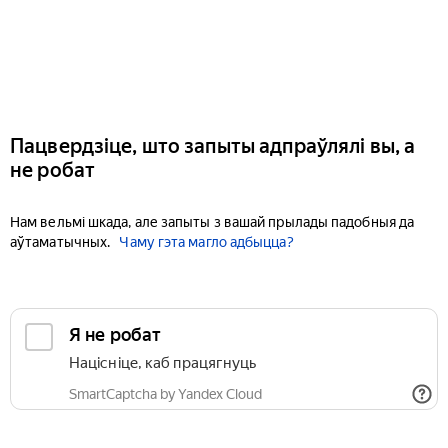
Пацвердзіце, што запыты адпраўлялі вы, а
не робат
Нам вельмі шкада, але запыты з вашай прылады падобныя да
аўтаматычных.
Чаму гэта магло адбыцца?
Я не робат
Націсніце, каб працягнуць
SmartCaptcha by Yandex Cloud