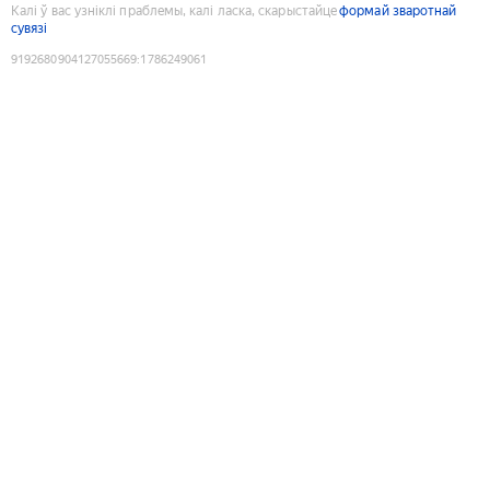
Калі ў вас узніклі праблемы, калі ласка, скарыстайце
формай зваротнай
сувязі
9192680904127055669
:
1786249061