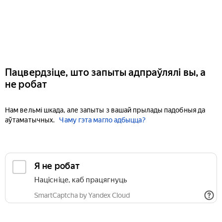
Пацвердзіце, што запыты адпраўлялі вы, а
не робат
Нам вельмі шкада, але запыты з вашай прылады падобныя да
аўтаматычных.
Чаму гэта магло адбыцца?
Я не робат
Націсніце, каб працягнуць
SmartCaptcha by Yandex Cloud