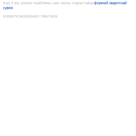
Калі ў вас узніклі праблемы, калі ласка, скарыстайце
формай зваротнай
сувязі
9180907619634830400
:
1786073626