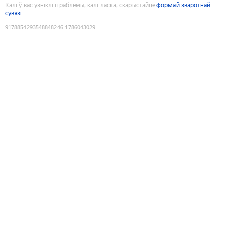
Калі ў вас узніклі праблемы, калі ласка, скарыстайце
формай зваротнай
сувязі
9178854293548848246
:
1786043029