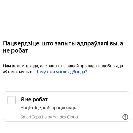
Пацвердзіце, што запыты адпраўлялі вы, а
не робат
Нам вельмі шкада, але запыты з вашай прылады падобныя да
аўтаматычных.
Чаму гэта магло адбыцца?
Я не робат
Націсніце, каб працягнуць
SmartCaptcha by Yandex Cloud